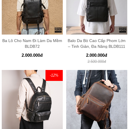
Ba Lô Cho Nam Đi Làm Da Mềm
Balo Da Bò Cao Cấp Phom Lớn
BLDB72
– Tinh Giản, Đa Năng BLDB111
2.000.000
đ
2.000.000
đ
2.500.000
đ
-12
%