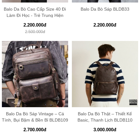
Balo Da Bò Cao Cấp Size 40 Đi
Balo Da Bò Sáp BLDB33
Làm Đi Học - Trẻ Trung Hiện
Đại...
2.200.000
đ
2.200.000
đ
2.500.000
đ
Balo Da Bò Sáp Vintage – Cá
Balo Da Bò Thật – Thiết Kế
Tính, Bụi Bặm & Bền Bỉ BLDB109
Basic, Thanh Lịch BLDB110
2.700.000
đ
3.000.000
đ