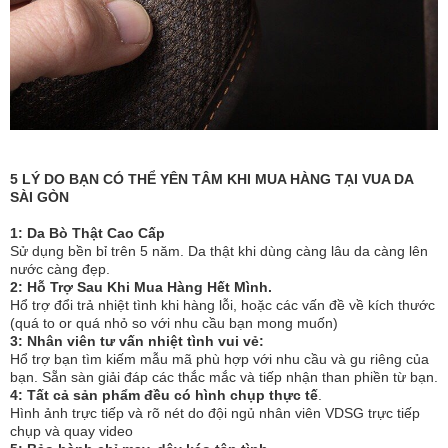
5 LÝ DO BẠN CÓ THỂ YÊN TÂM KHI MUA HÀNG TẠI VUA DA
SÀI GÒN
1: Da Bò Thật Cao Cấp
Sử dụng bền bỉ trên 5 năm. Da thật khi dùng càng lâu da càng lên
nước càng đẹp.
2: Hỗ Trợ Sau Khi Mua Hàng Hết Mình.
Hổ trợ đổi trả nhiệt tình khi hàng lỗi, hoặc các vấn đề về kích thước
(quá to or quá nhỏ so với nhu cầu bạn mong muốn)
3: Nhân viên tư vấn nhiệt tình vui vẻ:
Hổ trợ bạn tìm kiếm mẫu mã phù hợp với nhu cầu và gu riêng của
bạn. Sẵn sàn giải đáp các thắc mắc và tiếp nhận than phiền từ bạn.
4: Tất cả sản phẩm đều có hình chụp thực tế
.
Hình ảnh trực tiếp và rõ nét do đội ngủ nhân viên VDSG trực tiếp
chụp và quay video