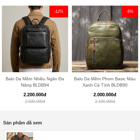
-12
%
-5
%
Balo Da Mềm Nhiều Ngăn Đa
Balo Da Mềm Phom Basic Màu
Năng BLDB94
Xanh Cá Tính BLDB90
2.200.000
đ
2.000.000
đ
2.500.000
đ
2.100.000
đ
Sản phẩm đã xem