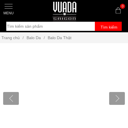
0
MENU
Tìm kiếm
Trang chủ
/
Balo Da
/
Balo Da Thật