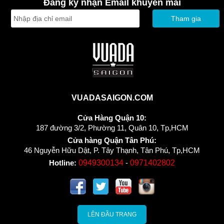
Đăng ký nhận Email khuyến mãi
Tham gia
VUADASAIGON.COM
Cửa Hàng Quận 10:
187 đường 3/2, Phường 11, Quân 10, Tp,HCM
Cửa hàng Quận Tân Phú:
46 Nguyễn Hữu Dật, P. Tây Thạnh, Tân Phú, Tp,HCM
Hotline:
0949300134
-
0971402802
LÊN ĐẦU TRANG