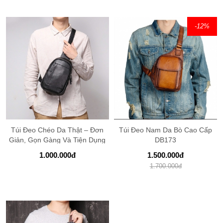
-12
%
Túi Đeo Chéo Da Thật – Đơn
Túi Đeo Nam Da Bò Cao Cấp
Giản, Gọn Gàng Và Tiện Dụng
DB173
DB343
1.000.000
đ
1.500.000
đ
1.700.000
đ