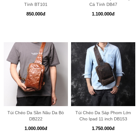
Tính BT101
Cá Tính DB47
850.000
đ
1.100.000
đ
Túi Chéo Da Sần Nâu Da Bò
Túi Chéo Da Sáp Phom Lớn
DB222
Cho Ipad 11 inch DB153
1.000.000
đ
1.750.000
đ