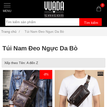
0
MENU
Tìm kiếm
Trang chủ
/
Túi Nam Đeo Ngực Da Bò
Túi Nam Đeo Ngực Da Bò
Xếp theo Tên: A đến Z
-8
%