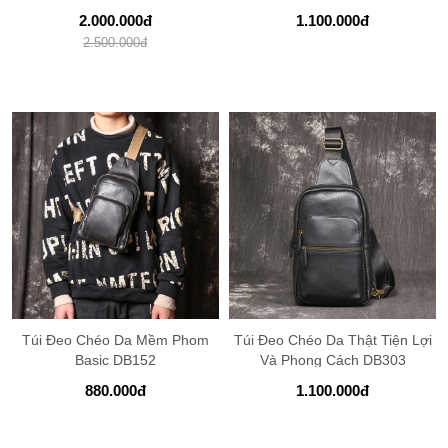
2.000.000
đ
1.100.000
đ
2.500.000
đ
Túi Đeo Chéo Da Mềm Phom
Túi Đeo Chéo Da Thật Tiện Lợi
Basic DB152
Và Phong Cách DB303
880.000
đ
1.100.000
đ