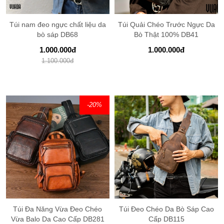
Túi nam đeo ngực chất liệu da
Túi Quải Chéo Trước Ngực Da
bò sáp DB68
Bò Thật 100% DB41
1.000.000
đ
1.000.000
đ
1.100.000
đ
-20
%
Túi Đa Năng Vừa Đeo Chéo
Túi Đeo Chéo Da Bò Sáp Cao
Vừa Balo Da Cao Cấp DB281
Cấp DB115