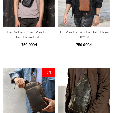
Túi Da Đeo Chéo Mini Đựng
Túi Mini Da Sáp Để Điện Thoại
Điện Thoại DB169
DB234
750.000
đ
750.000
đ
-9
%