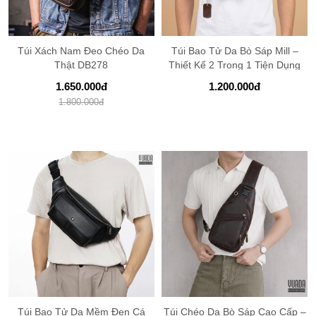
Túi Xách Nam Đeo Chéo Da
Túi Bao Tử Da Bò Sáp Mill –
Thật DB278
Thiết Kế 2 Trong 1 Tiện Dụng
BT112
1.650.000
đ
1.200.000
đ
1.800.000
đ
Túi Bao Tử Da Mềm Đen Cá
Túi Chéo Da Bò Sáp Cao Cấp –