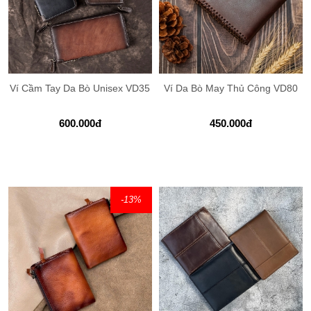
Ví Cầm Tay Da Bò Unisex VD35
Ví Da Bò May Thủ Công VD80
600.000
đ
450.000
đ
-13
%