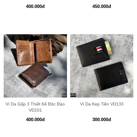
400.000
đ
450.000
đ
Ví Da Gấp 3 Thiết Kế Độc Đáo
Ví Da Kẹp Tiền VD133
VD101
400.000
đ
300.000
đ