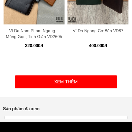
Ví Da Nam Phom Ngang –
Ví Da Ngang Cơ Bản VD87
Mỏng Gọn, Tinh Giản VD2605
320.000
đ
400.000
đ
XEM THÊM
Sản phẩm đã xem