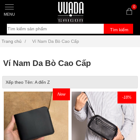
0
MENU
Tìm kiếm
Trang chủ
/
Ví Nam Da Bò Cao Cấp
Ví Nam Da Bò Cao Cấp
Xếp theo Tên: A đến Z
New
-18
%