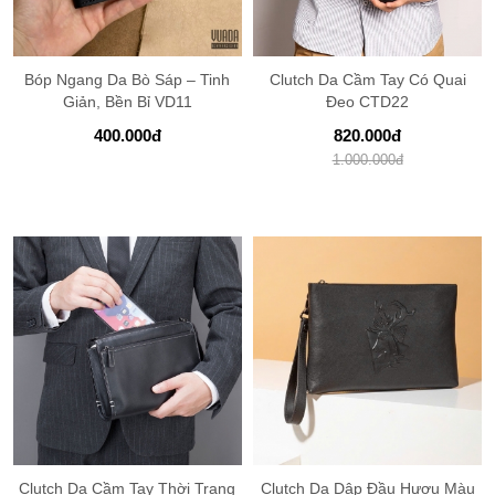
Bóp Ngang Da Bò Sáp – Tinh
Clutch Da Cầm Tay Có Quai
Giản, Bền Bỉ VD11
Đeo CTD22
400.000
đ
820.000
đ
1.000.000
đ
Clutch Da Cầm Tay Thời Trang
Clutch Da Dập Đầu Hươu Màu