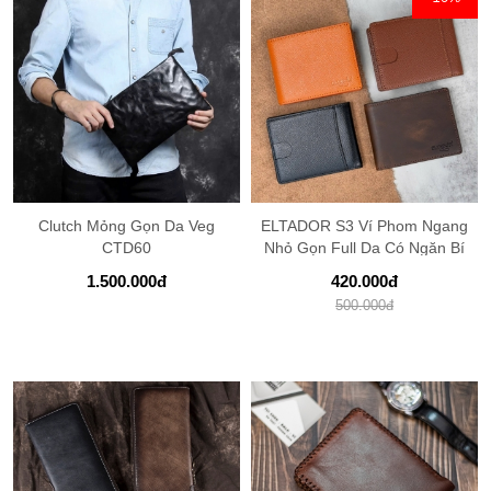
Clutch Mỏng Gọn Da Veg
ELTADOR S3 Ví Phom Ngang
CTD60
Nhỏ Gọn Full Da Có Ngăn Bí
Mật
1.500.000
đ
420.000
đ
500.000
đ