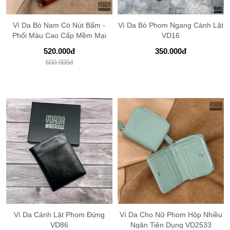
Ví Da Bò Nam Có Nút Bấm -
Ví Da Bò Phom Ngang Cánh Lật
Phối Màu Cao Cấp Mềm Mại
VD16
Chất Da Pa...
520.000
đ
350.000
đ
600.000
đ
Ví Da Cánh Lật Phom Đứng
Ví Da Cho Nữ Phom Hộp Nhiều
VD86
Ngăn Tiện Dụng VD2533