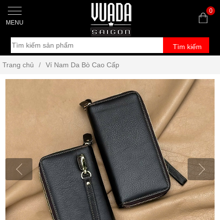
0
MENU
Tìm kiếm
Trang chủ
/
Ví Nam Da Bò Cao Cấp