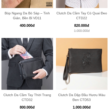
Bóp Ngang Da Bò Sáp – Tinh
Clutch Da Cầm Tay Có Quai Đeo
Giản, Bền Bỉ VD11
CTD22
400.000
đ
820.000
đ
1.000.000
đ
Clutch Da Cầm Tay Thời Trang
Clutch Da Dập Đầu Hươu Màu
CTD32
Đen CTD53
800.000
đ
1.000.000
đ