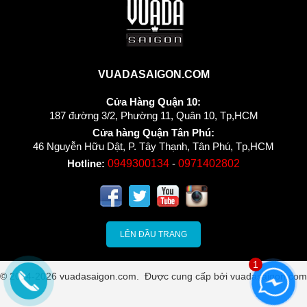
VUADASAIGON.COM
Cửa Hàng Quận 10:
187 đường 3/2, Phường 11, Quân 10, Tp,HCM
Cửa hàng Quận Tân Phú:
46 Nguyễn Hữu Dật, P. Tây Thạnh, Tân Phú, Tp,HCM
Hotline:
0949300134
-
0971402802
LÊN ĐẦU TRANG
1
© 2014-2026 vuadasaigon.com. Được cung cấp bởi
vuadasaigon.com