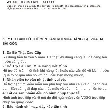
5 LÝ DO BẠN CÓ THỂ YÊN TÂM KHI MUA HÀNG TẠI VUA DA
SÀI GÒN
1: Da Bò Thật Cao Cấp
Sử dụng bền bỉ trên 5 năm. Da thật khi dùng càng lâu da càng lên
nước càng đẹp.
2: Hỗ Trợ Sau Khi Mua Hàng Hết Mình.
Hổ trợ đổi trả nhiệt tình khi hàng lỗi, hoặc các vấn đề về kích thước
(quá to or quá nhỏ so với nhu cầu bạn mong muốn)
3: Nhân viên tư vấn nhiệt tình vui vẻ:
Hổ trợ bạn tìm kiếm mẫu mã phù hợp với nhu cầu và gu riêng của
bạn. Sẵn sàn giải đáp các thắc mắc và tiếp nhận than phiền từ bạn.
4: Tất cả sản phẩm đều có hình chụp thực tế
.
Hình ảnh trực tiếp và rõ nét do đội ngủ nhân viên VDSG trực tiếp
chụp và quay video
5: Bảo hành chỉ may, dây kéo tận tình