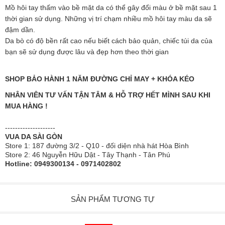
Mồ hôi tay thấm vào bề mặt da có thể gây đổi màu ở bề mặt sau 1
thời gian sử dụng. Những vị trí chạm nhiều mồ hôi tay màu da sẽ
đậm dần.
Da bò có độ bền rất cao nếu biết cách bảo quản, chiếc túi da của
bạn sẽ sử dụng được lâu và đẹp hơn theo thời gian
SHOP BẢO HÀNH 1 NĂM ĐƯỜNG CHỈ MAY + KHÓA KÉO
NHÂN VIÊN TƯ VẤN TẬN TÂM & HỖ TRỢ HẾT MÌNH SAU KHI
MUA HÀNG !
--------------------
VUA DA SÀI GÒN
Store 1: 187 đường 3/2 - Q10 - đối diện nhà hát Hòa Bình
Store 2: 46 Nguyễn Hữu Dật - Tây Thạnh - Tân Phú
Hotline: 0949300134 - 0971402802
SẢN PHẨM TƯƠNG TỰ