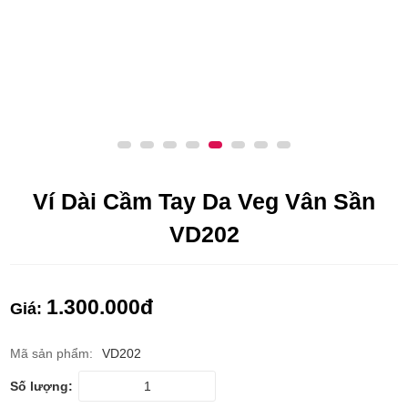
Ví Dài Cầm Tay Da Veg Vân Sần
VD202
1.300.000
đ
Giá:
Mã sản phẩm:
VD202
Số lượng: