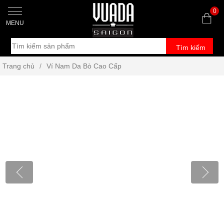
0
MENU
Tìm kiếm
Trang chủ
/
Ví Nam Da Bò Cao Cấp