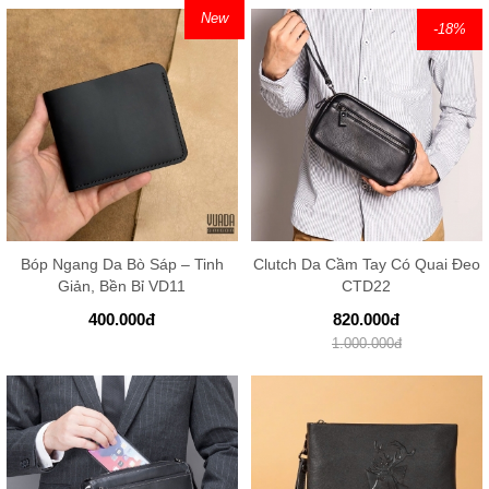
New
-18
%
Bóp Ngang Da Bò Sáp – Tinh
Clutch Da Cầm Tay Có Quai Đeo
Giản, Bền Bỉ VD11
CTD22
400.000
đ
820.000
đ
1.000.000
đ