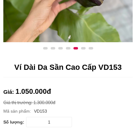
Ví Dài Da Sần Cao Cấp VD153
1.050.000
đ
Giá:
Giá thị trường:
1.300.000
đ
Mã sản phẩm:
VD153
Số lượng: