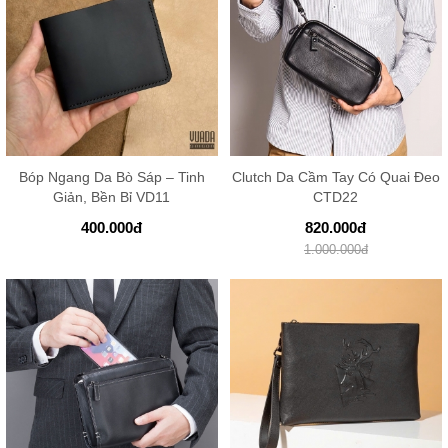
Bóp Ngang Da Bò Sáp – Tinh
Clutch Da Cầm Tay Có Quai Đeo
Giản, Bền Bỉ VD11
CTD22
400.000
đ
820.000
đ
1.000.000
đ