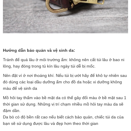
Hướng dẫn bảo quản và vệ sinh da:
Tránh để quá lâu ở môi trường ẩm: không nên cất túi lâu ở bao ni
lông, hay đóng trong tủ kín lâu ngày túi dễ bị mốc.
Nên đặt
ví
ở nơi thoáng khí. Nếu túi bị ướt hãy để khô tự nhiên sau
đó dùng các loại dầu dưỡng ẩm cho đồ da hoặc xi dưỡng không
màu để vệ sinh da
Mồ hôi tay thấm vào bề mặt da có thể gây đổi màu ở bề mặt sau 1
thời gian sử dụng. Những vị trí chạm nhiều mồ hôi tay màu da sẽ
đậm dần.
Da bò có độ bền rất cao nếu biết cách bảo quản, chiếc túi da của
bạn sẽ sử dụng được lâu và đẹp hơn theo thời gian