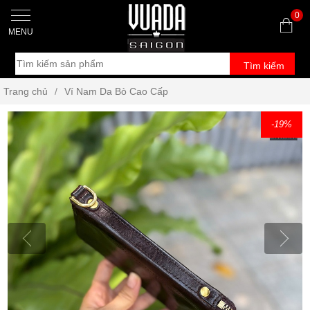
0
MENU
Tìm kiếm
Trang chủ
/
Ví Nam Da Bò Cao Cấp
-19
%