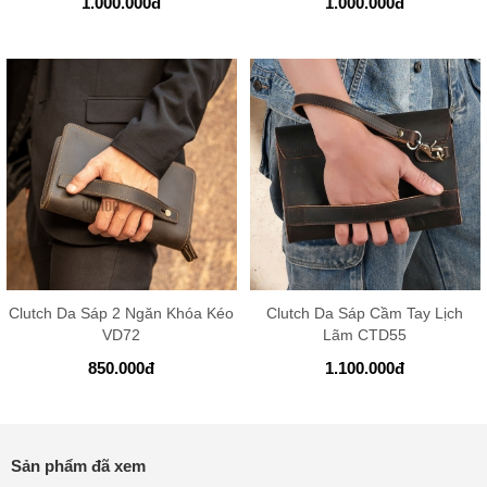
1.000.000
đ
1.000.000
đ
Clutch Da Sáp 2 Ngăn Khóa Kéo
Clutch Da Sáp Cầm Tay Lịch
VD72
Lãm CTD55
850.000
đ
1.100.000
đ
Sản phẩm đã xem