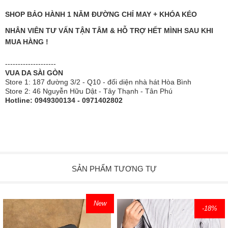
SHOP BẢO HÀNH 1 NĂM ĐƯỜNG CHỈ MAY + KHÓA KÉO
NHÂN VIÊN TƯ VẤN TẬN TÂM & HỖ TRỢ HẾT MÌNH SAU KHI
MUA HÀNG !
--------------------
VUA DA SÀI GÒN
Store 1: 187 đường 3/2 - Q10 - đối diện nhà hát Hòa Bình
Store 2: 46 Nguyễn Hữu Dật - Tây Thạnh - Tân Phú
Hotline: 0949300134 - 0971402802
SẢN PHẨM TƯƠNG TỰ
New
-18
%