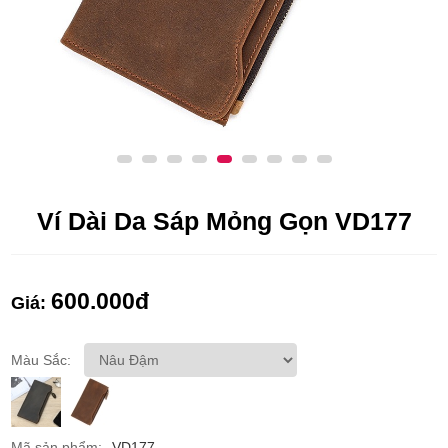
Ví Dài Da Sáp Mỏng Gọn VD177
600.000
đ
Giá:
Màu Sắc:
Mã sản phẩm:
VD177