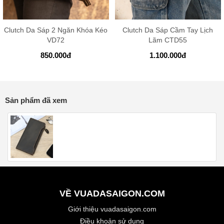
Clutch Da Sáp 2 Ngăn Khóa Kéo
Clutch Da Sáp Cầm Tay Lịch
VD72
Lãm CTD55
850.000
đ
1.100.000
đ
Sản phẩm đã xem
VỀ VUADASAIGON.COM
Giới thiệu vuadasaigon.com
Điều khoản sử dụng