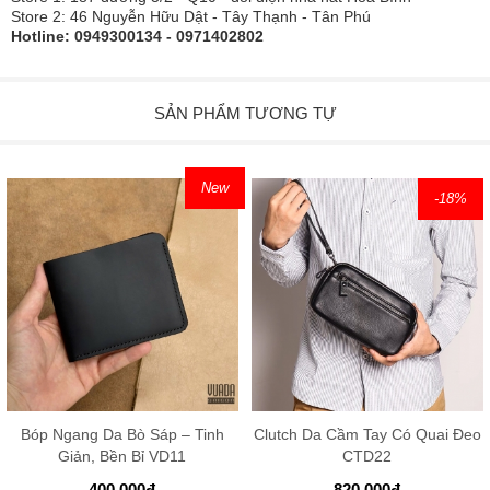
Store 2: 46 Nguyễn Hữu Dật - Tây Thạnh - Tân Phú
Hotline: 0949300134 - 0971402802
SẢN PHẨM TƯƠNG TỰ
New
-18
%
Bóp Ngang Da Bò Sáp – Tinh
Clutch Da Cầm Tay Có Quai Đeo
Giản, Bền Bỉ VD11
CTD22
400.000
đ
820.000
đ