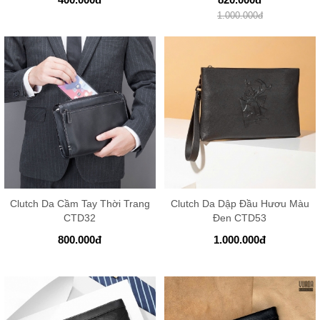
1.000.000
đ
Clutch Da Cầm Tay Thời Trang
Clutch Da Dập Đầu Hươu Màu
CTD32
Đen CTD53
800.000
đ
1.000.000
đ