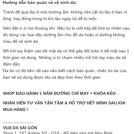
Hướng dẫn bảo quản và vệ sinh da:
Tránh để quá lâu ở môi trường ẩm: không nên cất túi lâu ở bao ni
lông, hay đóng trong tủ kín lâu ngày túi dễ bị mốc.
Nên đặt
ví
ở nơi thoáng khí. Nếu túi bị ướt hãy để khô tự nhiên sau
đó dùng các loại dầu dưỡng ẩm cho đồ da hoặc xi dưỡng không
màu để vệ sinh da
Mồ hôi tay thấm vào bề mặt da có thể gây đổi màu ở bề mặt sau 1
thời gian sử dụng. Những vị trí chạm nhiều mồ hôi tay màu da sẽ
đậm dần.
Da bò có độ bền rất cao nếu biết cách bảo quản, chiếc túi da của
bạn sẽ sử dụng được lâu và đẹp hơn theo thời gian
SHOP BẢO HÀNH 1 NĂM ĐƯỜNG CHỈ MAY + KHÓA KÉO
NHÂN VIÊN TƯ VẤN TẬN TÂM & HỖ TRỢ HẾT MÌNH SAU KHI
MUA HÀNG !
--------------------
VUA DA SÀI GÒN
Store 1: 187 đường 3/2 - Q10 - đối diện nhà hát Hòa Bình