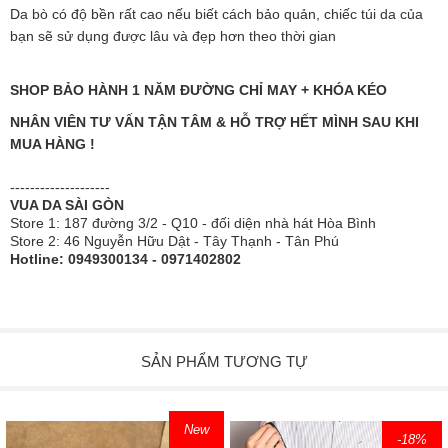
Da bò có độ bền rất cao nếu biết cách bảo quản, chiếc túi da của
bạn sẽ sử dụng được lâu và đẹp hơn theo thời gian
SHOP BẢO HÀNH 1 NĂM ĐƯỜNG CHỈ MAY + KHÓA KÉO
NHÂN VIÊN TƯ VẤN TẬN TÂM & HỖ TRỢ HẾT MÌNH SAU KHI
MUA HÀNG !
--------------------
VUA DA SÀI GÒN
Store 1: 187 đường 3/2 - Q10 - đối diện nhà hát Hòa Bình
Store 2: 46 Nguyễn Hữu Dật - Tây Thạnh - Tân Phú
Hotline: 0949300134 - 0971402802
SẢN PHẨM TƯƠNG TỰ
New
-18
%