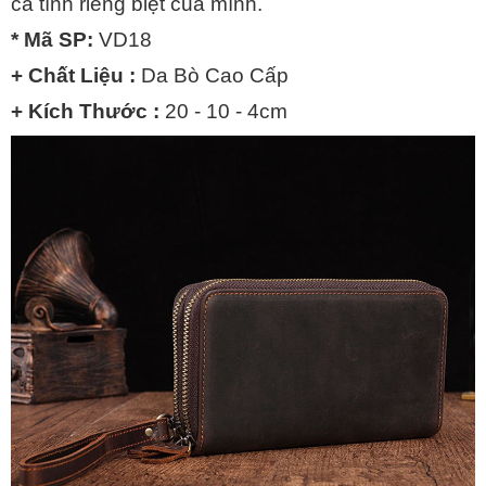
cá tính riêng biệt của mình.
* Mã SP:
VD18
+ Chất Liệu :
Da Bò Cao Cấp
+ Kích Thước :
20 - 10 - 4cm