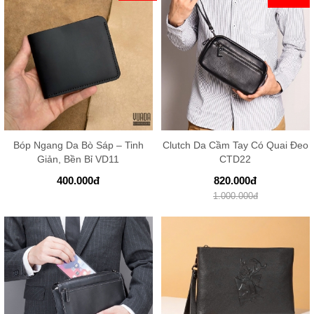
Bóp Ngang Da Bò Sáp – Tinh
Clutch Da Cầm Tay Có Quai Đeo
Giản, Bền Bỉ VD11
CTD22
400.000
đ
820.000
đ
1.000.000
đ