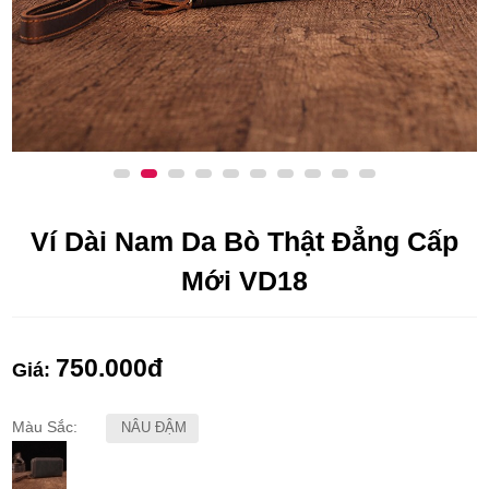
Ví Dài Nam Da Bò Thật Đẳng Cấp
Mới VD18
750.000
đ
Giá:
Màu Sắc:
NÂU ĐẬM