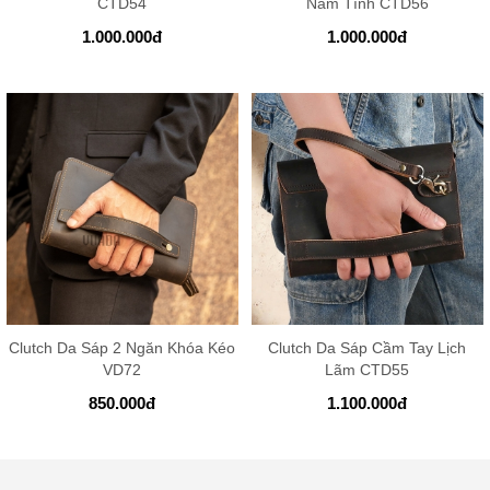
CTD54
Nam Tính CTD56
1.000.000
đ
1.000.000
đ
Clutch Da Sáp 2 Ngăn Khóa Kéo
Clutch Da Sáp Cầm Tay Lịch
VD72
Lãm CTD55
850.000
đ
1.100.000
đ