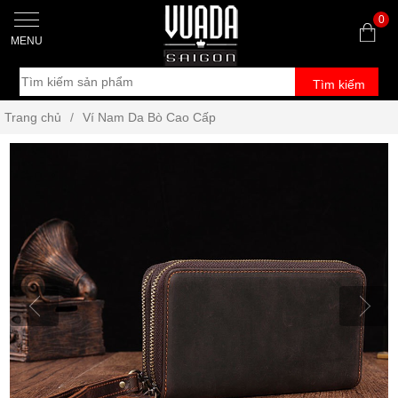
0
MENU
Tìm kiếm
Trang chủ
/
Ví Nam Da Bò Cao Cấp