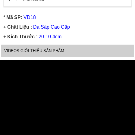
* Mã SP:
VD18
+ Chất Liệu :
Da Sáp Cao Cấp
+ Kích Thước :
20-10-4cm
VIDEOS GIỚI THIỆU SẢN PHẨM