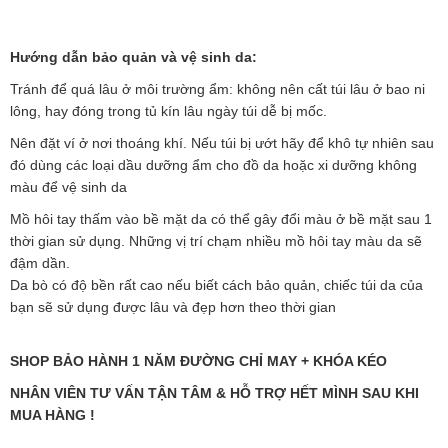
Hướng dẫn bảo quản và vệ sinh da:
Tránh để quá lâu ở môi trường ẩm: không nên cất túi lâu ở bao ni
lông, hay đóng trong tủ kín lâu ngày túi dễ bị mốc.
Nên đặt
ví
ở nơi thoáng khí. Nếu túi bị ướt hãy để khô tự nhiên sau
đó dùng các loại dầu dưỡng ẩm cho đồ da hoặc xi dưỡng không
màu để vệ sinh da
Mồ hôi tay thấm vào bề mặt da có thể gây đổi màu ở bề mặt sau 1
thời gian sử dụng. Những vị trí chạm nhiều mồ hôi tay màu da sẽ
đậm dần.
Da bò có độ bền rất cao nếu biết cách bảo quản, chiếc túi da của
bạn sẽ sử dụng được lâu và đẹp hơn theo thời gian
SHOP BẢO HÀNH 1 NĂM ĐƯỜNG CHỈ MAY + KHÓA KÉO
NHÂN VIÊN TƯ VẤN TẬN TÂM & HỖ TRỢ HẾT MÌNH SAU KHI
MUA HÀNG !