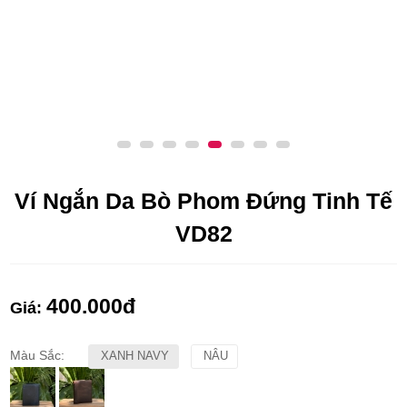
Ví Ngắn Da Bò Phom Đứng Tinh Tế
VD82
400.000
đ
Giá:
Màu Sắc:
XANH NAVY
NÂU