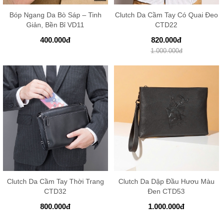
Bóp Ngang Da Bò Sáp – Tinh
Clutch Da Cầm Tay Có Quai Đeo
Giản, Bền Bỉ VD11
CTD22
400.000
đ
820.000
đ
1.000.000
đ
Clutch Da Cầm Tay Thời Trang
Clutch Da Dập Đầu Hươu Màu
CTD32
Đen CTD53
800.000
đ
1.000.000
đ