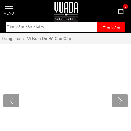
0
MENU
Tìm kiếm
Trang chủ
/
Ví Nam Da Bò Cao Cấp